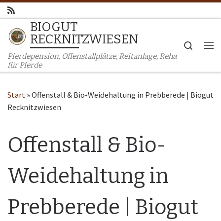
Zum Inhalt springen
BIOGUT
RECKNITZWIESEN
Search
Me
Pferdepension, Offenstallplätze, Reitanlage, Reha
für Pferde
Start
»
Offenstall & Bio-Weidehaltung in Prebberede | Biogut
Recknitzwiesen
Offenstall & Bio-
Weidehaltung in
Prebberede | Biogut