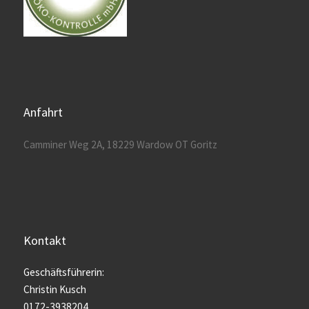
Anfahrt
Camminer Weg 2A, 18229 Wardow OT Goritz
Kontakt
Geschäftsführerin:
Christin Kusch
0172-3938204