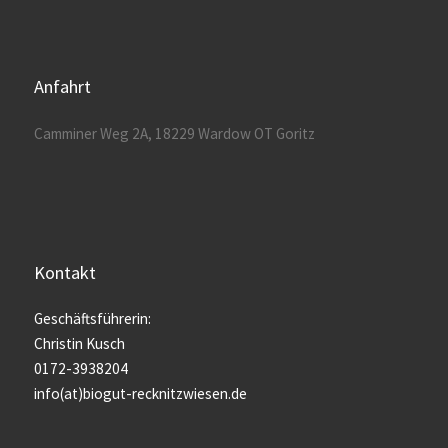
Anfahrt
Camminer Weg 2A, 18229 Wardow OT Goritz
Kontakt
Geschäftsführerin:
Christin Kusch
0172-3938204
info(at)biogut-recknitzwiesen.de