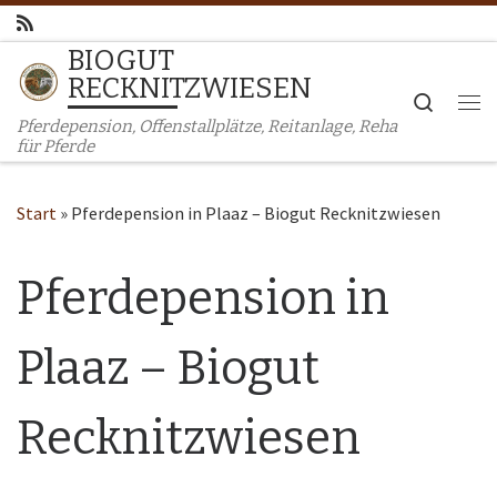
Zum Inhalt springen
BIOGUT
RECKNITZWIESEN
Search
Me
Pferdepension, Offenstallplätze, Reitanlage, Reha
für Pferde
Start
»
Pferdepension in Plaaz – Biogut Recknitzwiesen
Pferdepension in
Plaaz – Biogut
Recknitzwiesen